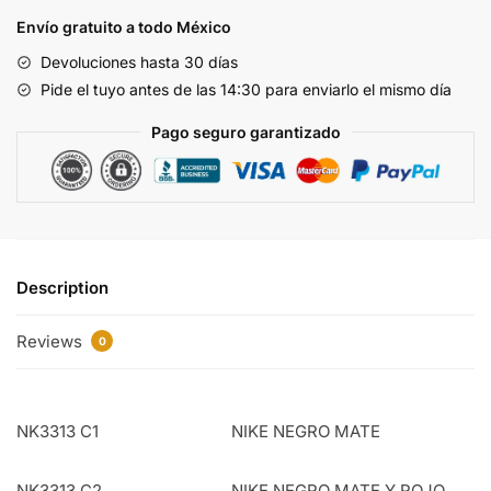
NK3313
Envío gratuito a todo México
C1
Devoluciones hasta 30 días
quantity
Pide el tuyo antes de las 14:30 para enviarlo el mismo día
Pago seguro garantizado
Description
Reviews
0
NK3313 C1
NIKE NEGRO MATE
NK3313 C2
NIKE NEGRO MATE Y ROJO