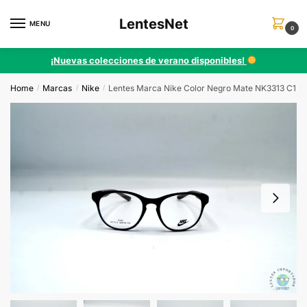
Skip
Skip
LentesNet
to
to
MENU
0
navigation
content
¡Nuevas colecciones de verano disponibles!
Home
Marcas
Nike
Lentes Marca Nike Color Negro Mate NK3313 C1
/
/
/