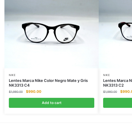
NIKE
NIKE
Lentes Marca Nike Color Negro Mate y Gris
Lentes Marca N
NK3313 C4
NK3313 C2
Original
Current
Origina
$
990.00
$
990.
$
1,980.00
$
1,980.00
price
price
price
was:
is:
was:
Add to cart
$1,980.00.
$990.00.
$1,980