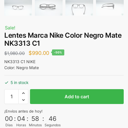
Sale!
Lentes Marca Nike Color Negro Mate
NK3313 C1
Original
Current
$
990.00
$
1,980.00
-50%
price
price
NK3313 C1 NIKE
Color: Negro Mate
was:
is:
$1,980.00.
$990.00.
5 in stock
Lentes
Add to cart
Marca
Nike
¡Envíos antes de hoy!
Color
00
:
04
:
58
:
46
Negro
Días
Horas
Minutos
Segundos
Mate