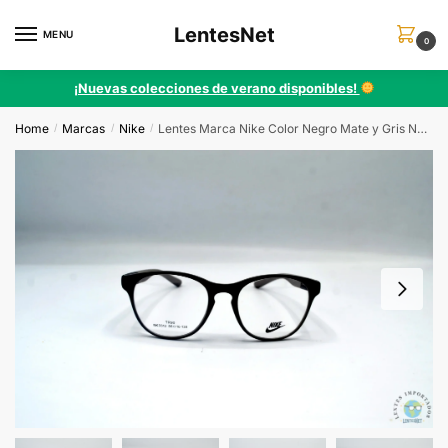
Skip
Skip
LentesNet
to
to
MENU
0
navigation
content
¡Nuevas colecciones de verano disponibles!
Home
Marcas
Nike
Lentes Marca Nike Color Negro Mate y Gris NK3313 C4
/
/
/