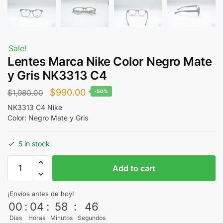
Sale!
Lentes Marca Nike Color Negro Mate
y Gris NK3313 C4
Original
Current
$
990.00
$
1,980.00
-50%
price
price
NK3313 C4 Nike
Color: Negro Mate y Gris
was:
is:
$1,980.00.
$990.00.
5 in stock
Lentes
Add to cart
Marca
Nike
¡Envíos antes de hoy!
Color
00
:
04
:
58
:
46
Negro
Días
Horas
Minutos
Segundos
Mate