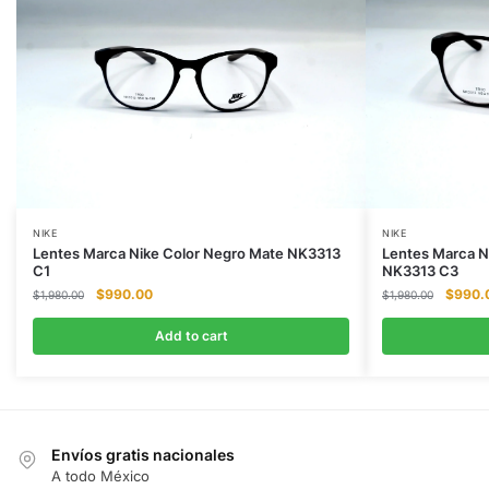
NIKE
NIKE
Lentes Marca Nike Color Negro Mate NK3313
Lentes Marca N
C1
NK3313 C3
Original
Current
Origina
$
990.00
$
990.
$
1,980.00
$
1,980.00
price
price
price
was:
is:
was:
Add to cart
$1,980.00.
$990.00.
$1,980
Envíos gratis nacionales
A todo México