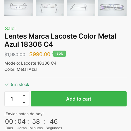
Sale!
Lentes Marca Lacoste Color Metal
Azul 18306 C4
Original
Current
$
990.00
$
1,980.00
-50%
price
price
Modelo: Lacoste 18306 C4
Color: Metal Azul
was:
is:
$1,980.00.
$990.00.
5 in stock
Lentes
Add to cart
Marca
Lacoste
¡Envíos antes de hoy!
Color
00
:
04
:
58
:
46
Metal
Días
Horas
Minutos
Segundos
Azul