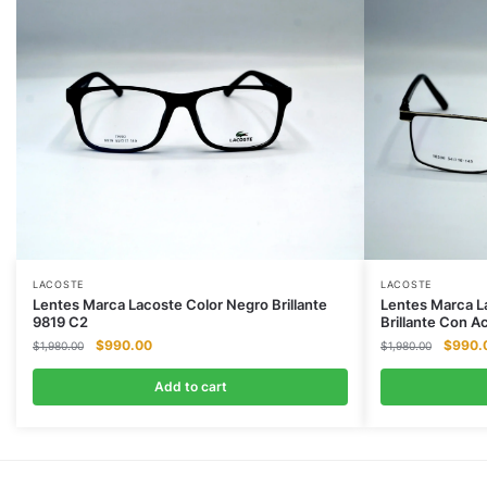
LACOSTE
LACOSTE
Lentes Marca Lacoste Color Negro Brillante
Lentes Marca L
9819 C2
Brillante Con 
Original
Current
Origina
$
990.00
$
990.
$
1,980.00
$
1,980.00
price
price
price
was:
is:
was:
Add to cart
$1,980.00.
$990.00.
$1,980