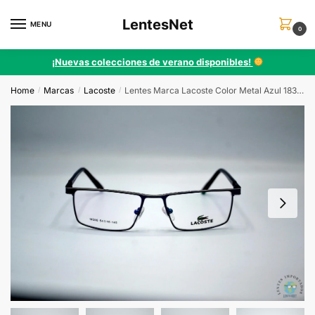
Skip
Skip
LentesNet
to
to
MENU
0
navigation
content
¡Nuevas colecciones de verano disponibles!
Home
Marcas
Lacoste
Lentes Marca Lacoste Color Metal Azul 18306 C4
/
/
/