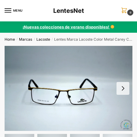
Skip
Skip
LentesNet
to
to
MENU
0
navigation
content
¡Nuevas colecciones de verano disponibles!
Home
Marcas
Lacoste
Lentes Marca Lacoste Color Metal Carey Con Dorado 18306 C6
/
/
/