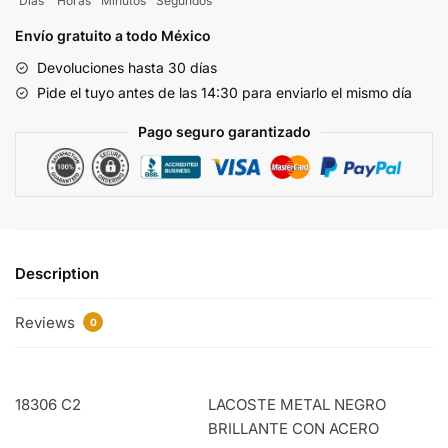
Días
Horas
Minutos
Segundos
Carey
Con
Envío gratuito a todo México
Dorado
Devoluciones hasta 30 días
18306
Pide el tuyo antes de las 14:30 para enviarlo el mismo día
C6
quantity
Pago seguro garantizado
Description
Reviews
0
18306 C2
LACOSTE METAL NEGRO
BRILLANTE CON ACERO