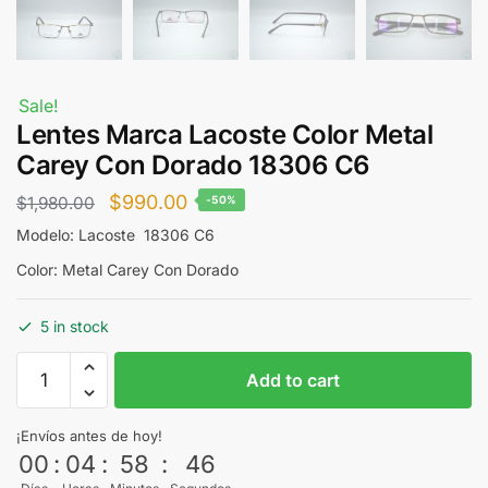
Sale!
Lentes Marca Lacoste Color Metal
Carey Con Dorado 18306 C6
Original
Current
$
990.00
$
1,980.00
-50%
price
price
Modelo: Lacoste 18306 C6
was:
is:
Color: Metal Carey Con Dorado
$1,980.00.
$990.00.
5 in stock
Lentes
Add to cart
Marca
Lacoste
¡Envíos antes de hoy!
Color
00
:
04
:
58
:
46
Metal