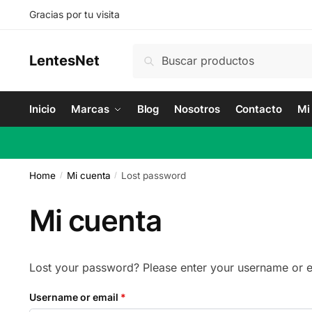
Skip
Skip
Gracias por tu visita
to
to
navigation
content
Search
Search
LentesNet
for:
Inicio
Marcas
Blog
Nosotros
Contacto
Mi
Home
Mi cuenta
Lost password
/
/
Mi cuenta
Lost your password? Please enter your username or em
Required
Username or email
*